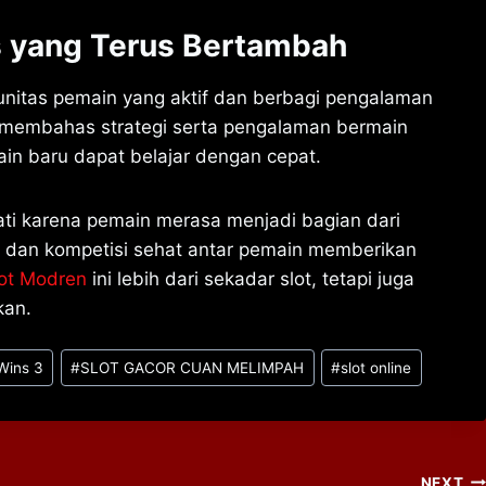
s yang Terus Bertambah
munitas pemain yang aktif dan berbagi pengalaman
l membahas strategi serta pengalaman bermain
in baru dapat belajar dengan cepat.
i karena pemain merasa menjadi bagian dari
si dan kompetisi sehat antar pemain memberikan
ot Modren
ini lebih dari sekadar slot, tetapi juga
kan.
Wins 3
#
SLOT GACOR CUAN MELIMPAH
#
slot online
NEXT