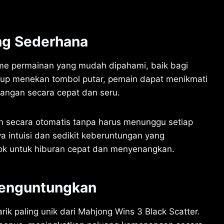
ng Sederhana
sme permainan yang mudah dipahami, baik bagi
p menekan tombol putar, pemain dapat menikmati
ngan secara cepat dan seru.
n secara otomatis tanpa harus menunggu setiap
ya intuisi dan sedikit keberuntungan yang
cok untuk hiburan cepat dan menyenangkan.
 Menguntungkan
arik paling unik dari Mahjong Wins 3 Black Scatter.