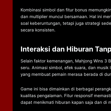
Kombinasi simbol dan fitur bonus memungkin
dan multiplier muncul bersamaan. Hal ini me
soal keberuntungan, tetapi juga strategi s
secara konsisten.
Interaksi dan Hiburan Tan
Selain faktor kemenangan, Mahjong Wins 3 B
seru. Animasi simbol, efek suara, dan musik
yang membuat pemain merasa berada di dun
Game ini bisa dimainkan di berbagai perang
kualitas pengalaman. Fitur responsif memast
dapat menikmati hiburan kapan saja dan di