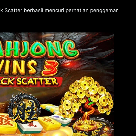
ck Scatter berhasil mencuri perhatian penggemar