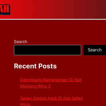
Search
Search
Recent Posts
Gelombang Kemenangan Di Slot
Mahjong Wins 2
Tarian Simbol Ajaib Di Slot Safari
Wilds