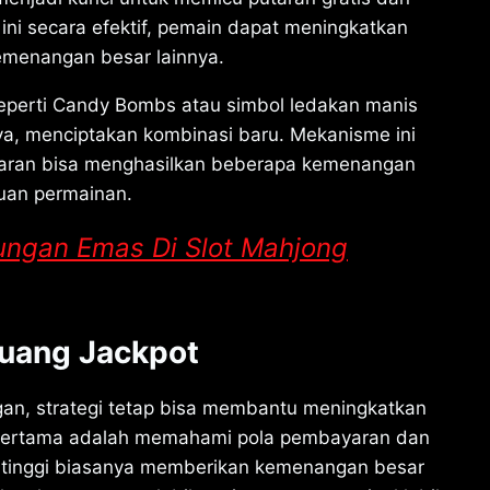
ini secara efektif, pemain dapat meningkatkan
emenangan besar lainnya.
an seperti Candy Bombs atau simbol ledakan manis
ya, menciptakan kombinasi baru. Mekanisme ini
taran bisa menghasilkan beberapa kemenangan
uan permainan.
ngan Emas Di Slot Mahjong
luang Jackpot
an, strategi tetap bisa membantu meningkatkan
h pertama adalah memahami pola pembayaran dan
tas tinggi biasanya memberikan kemenangan besar