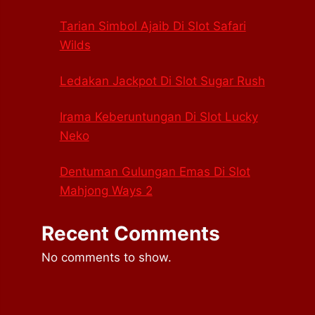
Tarian Simbol Ajaib Di Slot Safari
Wilds
Ledakan Jackpot Di Slot Sugar Rush
Irama Keberuntungan Di Slot Lucky
Neko
Dentuman Gulungan Emas Di Slot
Mahjong Ways 2
Recent Comments
No comments to show.