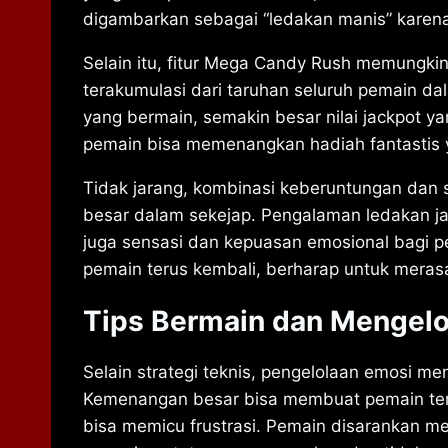
digambarkan sebagai “ledakan manis” karena
Selain itu, fitur Mega Candy Rush memungkin
terakumulasi dari taruhan seluruh pemain d
yang bermain, semakin besar nilai jackpot ya
pemain bisa memenangkan hadiah fantastis y
Tidak jarang, kombinasi keberuntungan dan
besar dalam sekejap. Pengalaman ledakan ja
juga sensasi dan kepuasan emosional bagi p
pemain terus kembali, berharap untuk merasa
Tips Bermain dan Mengelo
Selain strategi teknis, pengelolaan emosi m
Kemenangan besar bisa membuat pemain ter
bisa memicu frustrasi. Pemain disarankan m