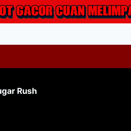
Jackpot Di Slot Sugar Rush
ugar Rush