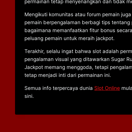
permainan tetap menyenangkan dan tidak me
Mengikuti komunitas atau forum pemain jug
pemain berpengalaman berbagi tips tentang 
bagaimana memanfaatkan fitur bonus secara 
peluang pemain untuk meraih jackpot.
Terakhir, selalu ingat bahwa slot adalah pe
pengalaman visual yang ditawarkan Sugar 
Jackpot memang menggoda, tetapi pengala
tetap menjadi inti dari permainan ini.
Semua info terpercaya dunia
Slot Online
mulai
sini.