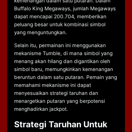
kemenangan dalam satu putaran. Dalam
Buffalo King Megaways, jumlah Megaways
dapat mencapai 200.704, memberikan
peluang besar untuk kombinasi simbol
yang menguntungkan.
Selain itu, permainan ini menggunakan
mekanisme Tumble, di mana simbol yang
menang akan hilang dan digantikan oleh
simbol baru, memungkinkan kemenangan
beruntun dalam satu putaran. Pemain yang
memahami mekanisme ini dapat
menyesuaikan strategi taruhan dan
menargetkan putaran yang berpotensi
menghadirkan jackpot.
Strategi Taruhan Untuk