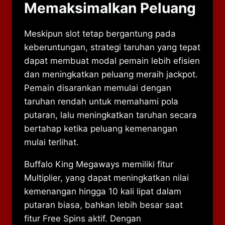
Memaksimalkan Peluang
Meskipun slot tetap bergantung pada
keberuntungan, strategi taruhan yang tepat
dapat membuat modal pemain lebih efisien
dan meningkatkan peluang meraih jackpot.
Pemain disarankan memulai dengan
taruhan rendah untuk memahami pola
putaran, lalu meningkatkan taruhan secara
bertahap ketika peluang kemenangan
mulai terlihat.
Buffalo King Megaways memiliki fitur
Multiplier, yang dapat meningkatkan nilai
kemenangan hingga 10 kali lipat dalam
putaran biasa, bahkan lebih besar saat
fitur Free Spins aktif. Dengan