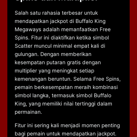
Salah satu rahasia terbesar untuk
mendapatkan jackpot di Buffalo King
Megaways adalah memanfaatkan Free
Spins. Fitur ini diaktifkan ketika simbol
Scatter muncul minimal empat kali di
gulungan. Dengan memberikan
kesempatan putaran gratis dengan
multiplier yang meningkat setiap
kemenangan beruntun. Selama Free Spins,
pemain berkesempatan meraih kombinasi
simbol langka, termasuk simbol Buffalo
King, yang memiliki nilai tertinggi dalam
permainan.
Fitur ini sering kali menjadi momen penting
bagi pemain untuk mendapatkan jackpot.