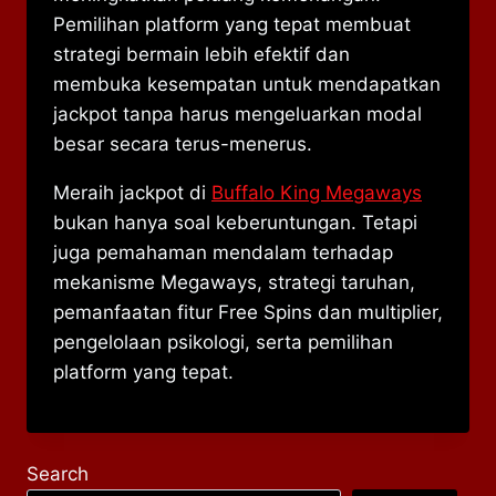
Pemilihan platform yang tepat membuat
strategi bermain lebih efektif dan
membuka kesempatan untuk mendapatkan
jackpot tanpa harus mengeluarkan modal
besar secara terus-menerus.
Meraih jackpot di
Buffalo King Megaways
bukan hanya soal keberuntungan. Tetapi
juga pemahaman mendalam terhadap
mekanisme Megaways, strategi taruhan,
pemanfaatan fitur Free Spins dan multiplier,
pengelolaan psikologi, serta pemilihan
platform yang tepat.
Search