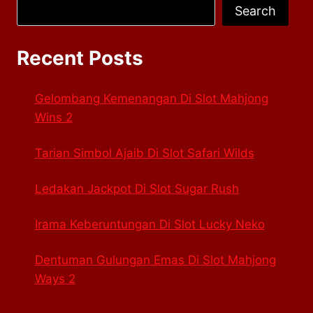
Search
Recent Posts
Gelombang Kemenangan Di Slot Mahjong
Wins 2
Tarian Simbol Ajaib Di Slot Safari Wilds
Ledakan Jackpot Di Slot Sugar Rush
Irama Keberuntungan Di Slot Lucky Neko
Dentuman Gulungan Emas Di Slot Mahjong
Ways 2