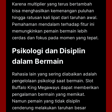
Karena multiplier yang terus bertambah
bisa menghasilkan kemenangan puluhan
hingga ratusan kali lipat dari taruhan awal.
Pemahaman mendalam terhadap fitur ini
memungkinkan pemain bermain lebih
cerdas dan fokus pada momen yang tepat.
Psikologi dan Disiplin
dalam Bermain
Rahasia lain yang sering diabaikan adalah
pengelolaan psikologi saat bermain. Slot
Buffalo King Megaways dapat memberikan
pengalaman bermain yang memikat.
Namun pemain yang tidak disiplin
cenderung melakukan taruhan besar