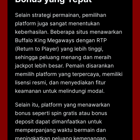
Selain strategi permainan, pemilihan
platform juga sangat menentukan
keberhasilan. Beberapa situs menawarkan
Buffalo King Megaways dengan RTP
(Return to Player) yang lebih tinggi,
sehingga peluang menang dan meraih
jackpot lebih besar. Pemain disarankan
memilih platform yang terpercaya, memiliki
lisensi resmi, dan menyediakan fitur
keamanan untuk melindungi modal.
Selain itu, platform yang menawarkan
bonus seperti spin gratis atau bonus
deposit dapat dimanfaatkan untuk
memperpanjang waktu bermain dan
meningkatkan peluang kemenangan.