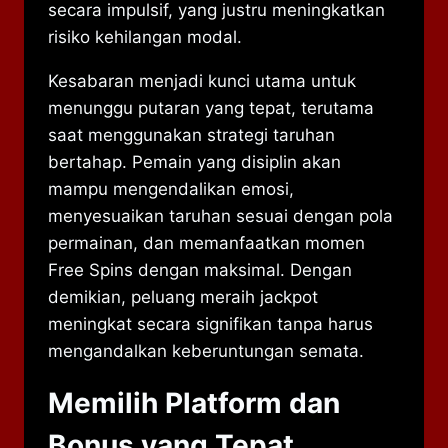
secara impulsif, yang justru meningkatkan
risiko kehilangan modal.
Kesabaran menjadi kunci utama untuk
menunggu putaran yang tepat, terutama
saat menggunakan strategi taruhan
bertahap. Pemain yang disiplin akan
mampu mengendalikan emosi,
menyesuaikan taruhan sesuai dengan pola
permainan, dan memanfaatkan momen
Free Spins dengan maksimal. Dengan
demikian, peluang meraih jackpot
meningkat secara signifikan tanpa harus
mengandalkan keberuntungan semata.
Memilih Platform dan
Bonus yang Tepat