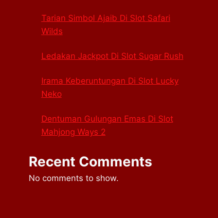
Tarian Simbol Ajaib Di Slot Safari
Wilds
Ledakan Jackpot Di Slot Sugar Rush
Irama Keberuntungan Di Slot Lucky
Neko
Dentuman Gulungan Emas Di Slot
Mahjong Ways 2
Recent Comments
No comments to show.