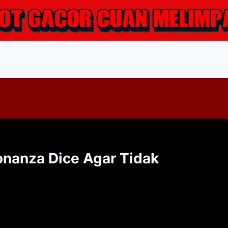
ckpot Slot Sweet Bonanza D
onanza Dice Agar Tidak