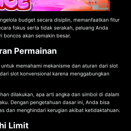
elola budget secara disiplin, memanfaatkan fitur
ara fokus serta tidak serakah, peluang Anda
i boncos akan semakin besar.
uran Permainan
 untuk memahami mekanisme dan aturan dari slot
 dari slot konvensional karena menggabungkan
han dilakukan, apa arti angka dan simbol di dalam
aku. Dengan pengetahuan dasar ini, Anda bisa
s dan menghindari kerugian akibat ketidaktahuan.
i Limit