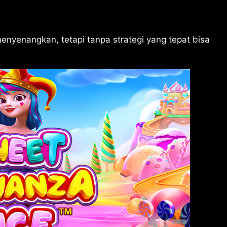
yenangkan, tetapi tanpa strategi yang tepat bisa