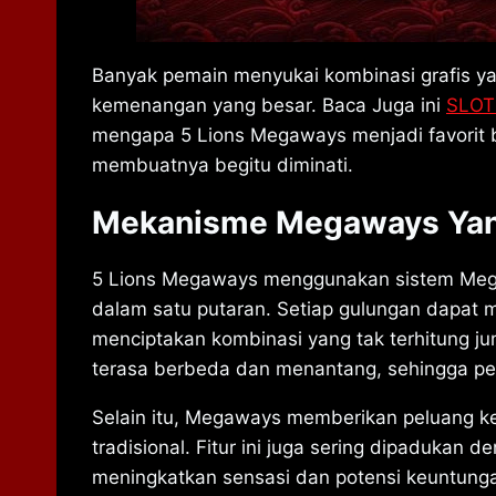
Banyak pemain menyukai kombinasi grafis y
kemenangan yang besar. Baca Juga ini
SLOT
mengapa 5 Lions Megaways menjadi favorit b
membuatnya begitu diminati.
Mekanisme Megaways Yan
5 Lions Megaways menggunakan sistem Meg
dalam satu putaran. Setiap gulungan dapat 
menciptakan kombinasi yang tak terhitung j
terasa berbeda dan menantang, sehingga p
Selain itu, Megaways memberikan peluang k
tradisional. Fitur ini juga sering dipadukan d
meningkatkan sensasi dan potensi keuntunga