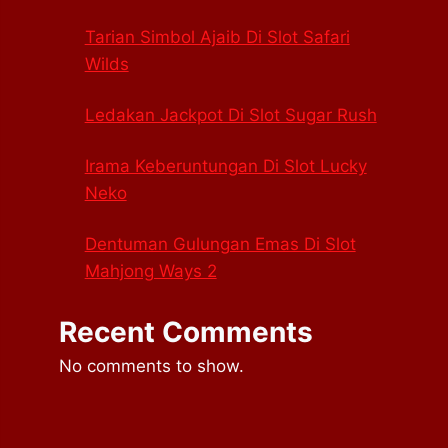
Tarian Simbol Ajaib Di Slot Safari
Wilds
Ledakan Jackpot Di Slot Sugar Rush
Irama Keberuntungan Di Slot Lucky
Neko
Dentuman Gulungan Emas Di Slot
Mahjong Ways 2
Recent Comments
No comments to show.