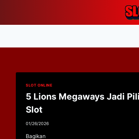
Skip
to
content
SLOT ONLINE
5 Lions Megaways Jadi Pil
Slot
01/26/2026
Bagikan