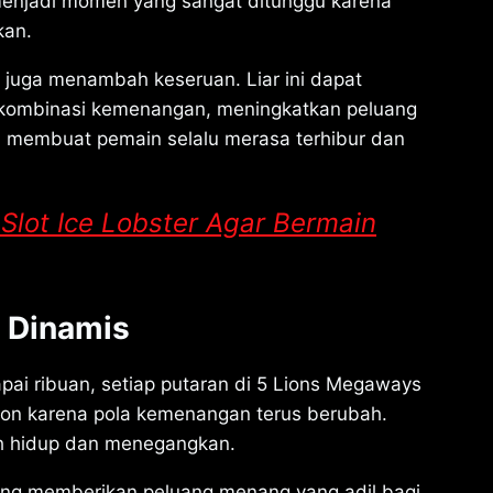
i menjadi momen yang sangat ditunggu karena
kan.
uk juga menambah keseruan. Liar ini dapat
 kombinasi kemenangan, meningkatkan peluang
ni membuat pemain selalu merasa terhibur dan
Slot Ice Lobster Agar Bermain
 Dinamis
i ribuan, setiap putaran di 5 Lions Megaways
ton karena pola kemenangan terus berubah.
ih hidup dan menegangkan.
mbang memberikan peluang menang yang adil bagi