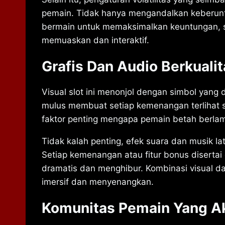
pemain. Tidak hanya mengandalkan keberunt
bermain untuk memaksimalkan keuntungan, 
memuaskan dan interaktif.
Grafis Dan Audio Berkualit
Visual slot ini menonjol dengan simbol yang
mulus membuat setiap kemenangan terlihat spe
faktor penting mengapa pemain betah berla
Tidak kalah penting, efek suara dan musik l
Setiap kemenangan atau fitur bonus diserta
dramatis dan menghibur. Kombinasi visual 
imersif dan menyenangkan.
Komunitas Pemain Yang Ak