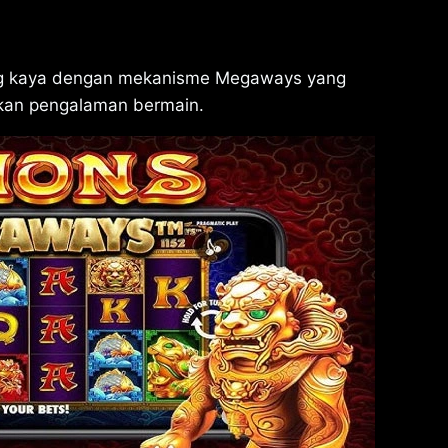
g kaya dengan mekanisme Megaways yang
rkan pengalaman bermain.