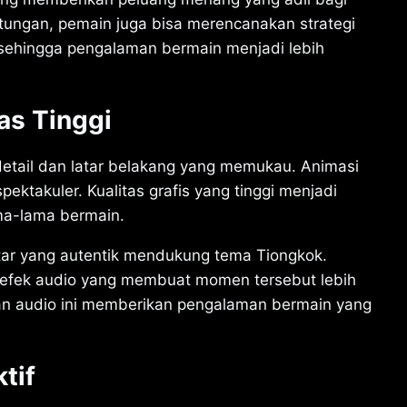
ungan, pemain juga bisa merencanakan strategi
sehingga pengalaman bermain menjadi lebih
as Tinggi
 detail dan latar belakang yang memukau. Animasi
ktakuler. Kualitas grafis yang tinggi menjadi
ma-lama bermain.
atar yang autentik mendukung tema Tiongkok.
i efek audio yang membuat momen tersebut lebih
dan audio ini memberikan pengalaman bermain yang
tif