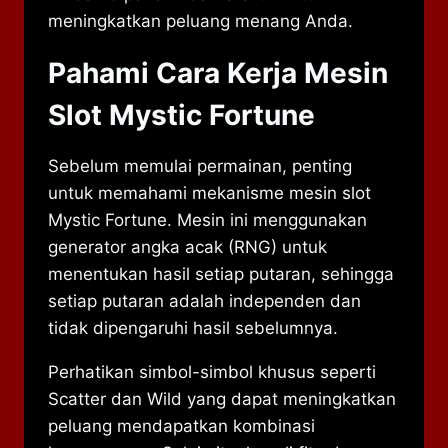
meningkatkan peluang menang Anda.
Pahami Cara Kerja Mesin
Slot Mystic Fortune
Sebelum memulai permainan, penting
untuk memahami mekanisme mesin slot
Mystic Fortune. Mesin ini menggunakan
generator angka acak (RNG) untuk
menentukan hasil setiap putaran, sehingga
setiap putaran adalah independen dan
tidak dipengaruhi hasil sebelumnya.
Perhatikan simbol-simbol khusus seperti
Scatter dan Wild yang dapat meningkatkan
peluang mendapatkan kombinasi