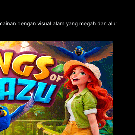
ermainan dengan visual alam yang megah dan alur