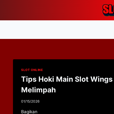
Skip
to
content
SLOT ONLINE
Tips Hoki Main Slot Wings
Melimpah
01/15/2026
Bagikan