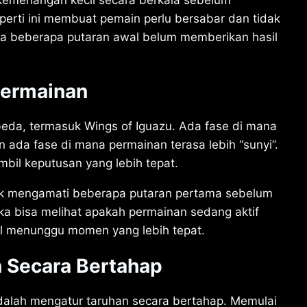
an kemenangan kecil secara berkala sebelum
eperti ini membuat pemain perlu bersabar dan tidak
na beberapa putaran awal belum memberikan hasil
Permainan
rbeda, termasuk Wings of Iguazu. Ada fase di mana
ada fase di mana permainan terasa lebih “sunyi”.
il keputusan yang lebih tepat.
k mengamati beberapa putaran pertama sebelum
ka bisa melihat apakah permainan sedang aktif
bil menunggu momen yang lebih tepat.
n Secara Bertahap
adalah mengatur taruhan secara bertahap. Memulai