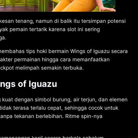
kesan tenang, namun di balik itu tersimpan potensi
k pemain tertarik karena slot ini sering
ga.
embahas tips hoki bermain Wings of Iguazu secara
arakter permainan hingga cara memanfaatkan
ckpot melimpah semakin terbuka.
ngs of Iguazu
g kuat dengan simbol burung, air terjun, dan elemen
idak terasa terlalu cepat, sehingga cocok untuk
tanpa tekanan berlebihan. Ritme spin-nya