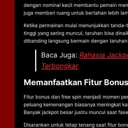
dengan nominal kecil membantu pemain memba
juga memberi ruang untuk bertahan lebih la
Ketika permainan mulai menunjukkan tanda-tan
tinggi yang sering muncul, taruhan bisa dina
dibanding langsung bermain dengan taruhan 
Baca Juga:
Rahasia Jackp
Terbongkar
Memanfaatkan Fitur Bonus
Fitur bonus dan free spin menjadi momen penti
peluang kemenangan biasanya meningkat kar
Banyak jackpot besar justru muncul saat fase 
Disarankan untuk tetap tenang saat fitur bo