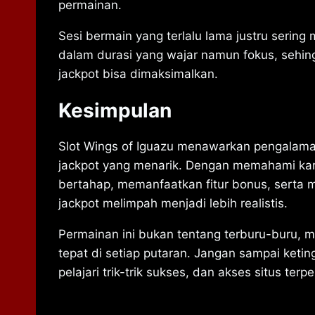
permainan.
Sesi bermain yang terlalu lama justru serin
dalam durasi yang wajar namun fokus, sehingg
jackpot bisa dimaksimalkan.
Kesimpulan
Slot Wings of Iguazu menawarkan pengalam
jackpot yang menarik. Dengan memahami kar
bertahap, memanfaatkan fitur bonus, serta
jackpot melimpah menjadi lebih realistis.
Permainan ini bukan tentang terburu-buru, 
tepat di setiap putaran. Jangan sampai ketingg
pelajari trik-trik sukses, dan akses situs 