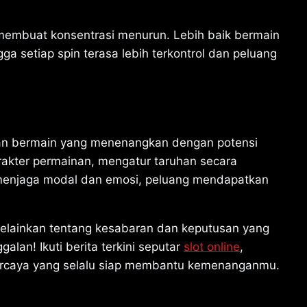
g membuat konsentrasi menurun. Lebih baik bermain
a setiap spin terasa lebih terkontrol dan peluang
an bermain yang menenangkan dengan potensi
akter permainan, mengatur taruhan secara
 menjaga modal dan emosi, peluang mendapatkan
melainkan tentang kesabaran dan keputusan yang
alan! Ikuti berita terkini seputar
slot online
,
terpercaya yang selalu siap membantu kemenanganmu.