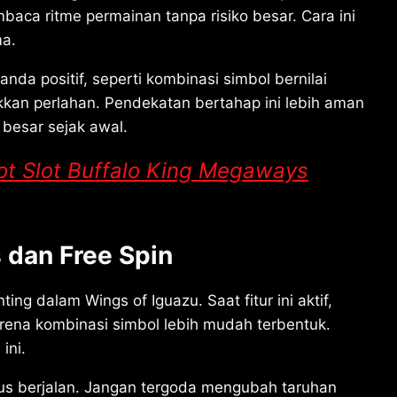
ca ritme permainan tanpa risiko besar. Cara ini
ma.
da positif, seperti kombinasi simbol bernilai
ikkan perlahan. Pendekatan bertahap ini lebih aman
besar sejak awal.
ot Slot Buffalo King Megaways
 dan Free Spin
ng dalam Wings of Iguazu. Saat fitur ini aktif,
ena kombinasi simbol lebih mudah terbentuk.
ini.
nus berjalan. Jangan tergoda mengubah taruhan