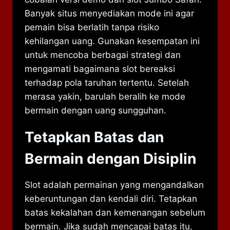
Banyak situs menyediakan mode ini agar
pemain bisa berlatih tanpa risiko
kehilangan uang. Gunakan kesempatan ini
untuk mencoba berbagai strategi dan
mengamati bagaimana slot bereaksi
terhadap pola taruhan tertentu. Setelah
merasa yakin, barulah beralih ke mode
bermain dengan uang sungguhan.
Tetapkan Batas dan
Bermain dengan Disiplin
Slot adalah permainan yang mengandalkan
keberuntungan dan kendali diri. Tetapkan
batas kekalahan dan kemenangan sebelum
bermain. Jika sudah mencapai batas itu,