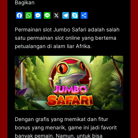
Bagikan
Facebook
WhatsApp
Messenger
Line
X
Telegram
Skype
Share
Permainan slot Jumbo Safari adalah salah
satu permainan slot online yang bertema
petualangan di alam liar Afrika.
Dengan grafis yang memikat dan fitur
bonus yang menarik, game ini jadi favorit
banyak pemain. Namun, untuk bisa