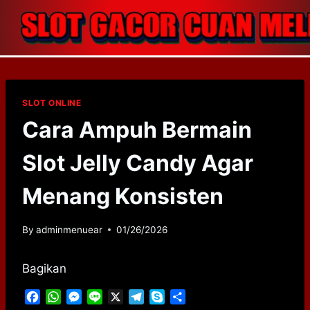
Skip
to
content
SLOT ONLINE
Cara Ampuh Bermain
Slot Jelly Candy Agar
Menang Konsisten
By
adminmenuear
01/26/2026
Bagikan
F
W
M
L
X
T
S
S