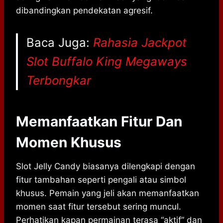
dibandingkan pendekatan agresif.
Baca Juga:
Rahasia Jackpot
Slot Buffalo King Megaways
Terbongkar
Memanfaatkan Fitur Dan
Momen Khusus
Slot Jelly Candy biasanya dilengkapi dengan
fitur tambahan seperti pengali atau simbol
khusus. Pemain yang jeli akan memanfaatkan
momen saat fitur tersebut sering muncul.
Perhatikan kapan permainan terasa “aktif” dan