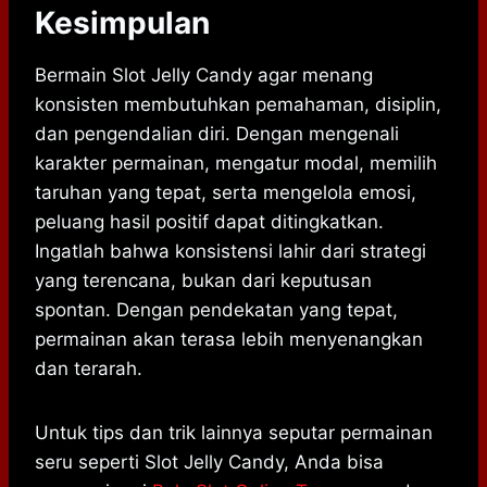
Kesimpulan
Bermain Slot Jelly Candy agar menang
konsisten membutuhkan pemahaman, disiplin,
dan pengendalian diri. Dengan mengenali
karakter permainan, mengatur modal, memilih
taruhan yang tepat, serta mengelola emosi,
peluang hasil positif dapat ditingkatkan.
Ingatlah bahwa konsistensi lahir dari strategi
yang terencana, bukan dari keputusan
spontan. Dengan pendekatan yang tepat,
permainan akan terasa lebih menyenangkan
dan terarah.
Untuk tips dan trik lainnya seputar permainan
seru seperti Slot Jelly Candy, Anda bisa