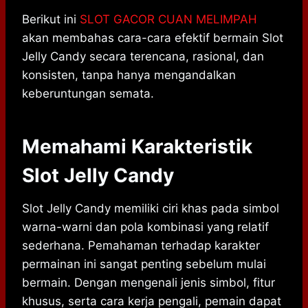
Berikut ini
SLOT GACOR CUAN MELIMPAH
akan membahas cara-cara efektif bermain Slot
Jelly Candy secara terencana, rasional, dan
konsisten, tanpa hanya mengandalkan
keberuntungan semata.
Memahami Karakteristik
Slot Jelly Candy
Slot Jelly Candy memiliki ciri khas pada simbol
warna-warni dan pola kombinasi yang relatif
sederhana. Pemahaman terhadap karakter
permainan ini sangat penting sebelum mulai
bermain. Dengan mengenali jenis simbol, fitur
khusus, serta cara kerja pengali, pemain dapat