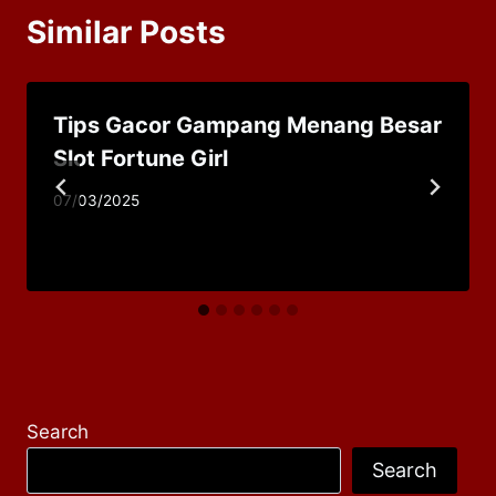
Similar Posts
Tips Gacor Gampang Menang Besar
Slot Fortune Girl
07/03/2025
Search
Search