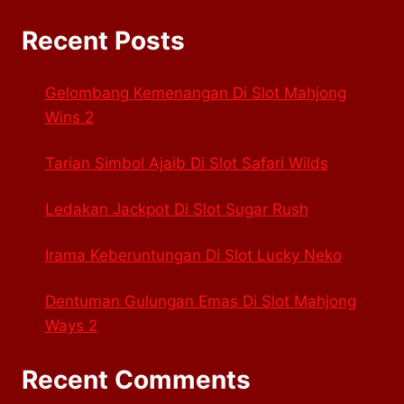
Recent Posts
Gelombang Kemenangan Di Slot Mahjong
Wins 2
Tarian Simbol Ajaib Di Slot Safari Wilds
Ledakan Jackpot Di Slot Sugar Rush
Irama Keberuntungan Di Slot Lucky Neko
Dentuman Gulungan Emas Di Slot Mahjong
Ways 2
Recent Comments