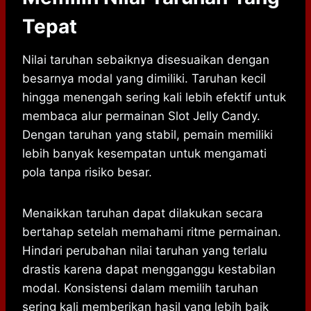
Tepat
Nilai taruhan sebaiknya disesuaikan dengan
besarnya modal yang dimiliki. Taruhan kecil
hingga menengah sering kali lebih efektif untuk
membaca alur permainan Slot Jelly Candy.
Dengan taruhan yang stabil, pemain memiliki
lebih banyak kesempatan untuk mengamati
pola tanpa risiko besar.
Menaikkan taruhan dapat dilakukan secara
bertahap setelah memahami ritme permainan.
Hindari perubahan nilai taruhan yang terlalu
drastis karena dapat mengganggu kestabilan
modal. Konsistensi dalam memilih taruhan
sering kali memberikan hasil yang lebih baik