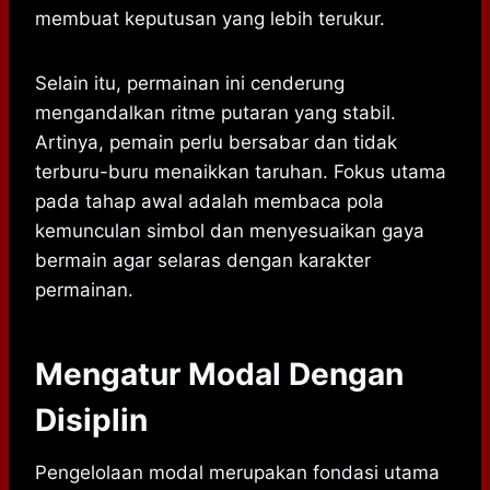
membuat keputusan yang lebih terukur.
Selain itu, permainan ini cenderung
mengandalkan ritme putaran yang stabil.
Artinya, pemain perlu bersabar dan tidak
terburu-buru menaikkan taruhan. Fokus utama
pada tahap awal adalah membaca pola
kemunculan simbol dan menyesuaikan gaya
bermain agar selaras dengan karakter
permainan.
Mengatur Modal Dengan
Disiplin
Pengelolaan modal merupakan fondasi utama