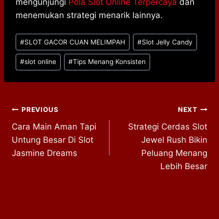
mengunjungi
Pola Slot Online Terpercaya
dan
menemukan strategi menarik lainnya.
Post
#
SLOT GACOR CUAN MELIMPAH
#
Slot Jelly Candy
Tags:
#
slot online
#
Tips Menang Konsisten
Post
PREVIOUS
NEXT
Cara Main Aman Tapi
Strategi Cerdas Slot
navigation
Untung Besar Di Slot
Jewel Rush Bikin
Jasmine Dreams
Peluang Menang
Lebih Besar