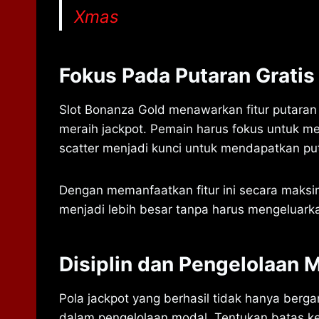
Xmas
Fokus Pada Putaran Gratis
Slot Bonanza Gold menawarkan fitur putaran
meraih jackpot. Pemain harus fokus untuk me
scatter menjadi kunci untuk mendapatkan put
Dengan memanfaatkan fitur ini secara maksi
menjadi lebih besar tanpa harus mengeluark
Disiplin dan Pengelolaan 
Pola jackpot yang berhasil tidak hanya berga
dalam pengelolaan modal. Tentukan batas ke