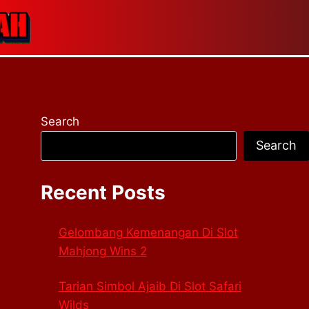
Search
Search
Recent Posts
Gelombang Kemenangan Di Slot
Mahjong Wins 2
Tarian Simbol Ajaib Di Slot Safari
Wilds