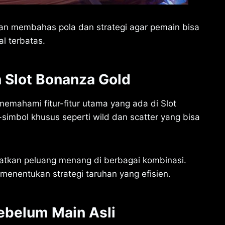
n membahas pola dan strategi agar pemain bisa
l terbatas.
n Slot Bonanza Gold
emahami fitur-fitur utama yang ada di Slot
imbol khusus seperti wild dan scatter yang bisa
gkatkan peluang menang di berbagai kombinasi.
enentukan strategi taruhan yang efisien.
belum Main Asli