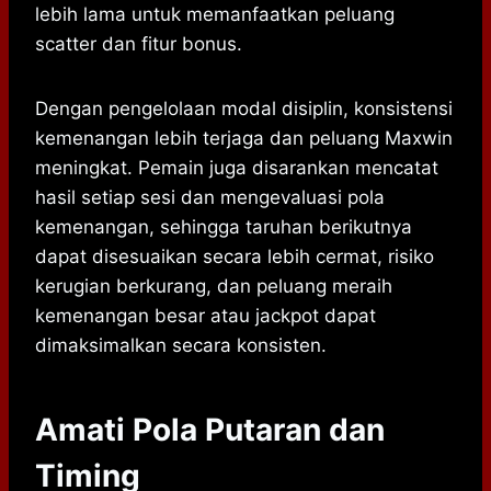
lebih lama untuk memanfaatkan peluang
scatter dan fitur bonus.
Dengan pengelolaan modal disiplin, konsistensi
kemenangan lebih terjaga dan peluang Maxwin
meningkat. Pemain juga disarankan mencatat
hasil setiap sesi dan mengevaluasi pola
kemenangan, sehingga taruhan berikutnya
dapat disesuaikan secara lebih cermat, risiko
kerugian berkurang, dan peluang meraih
kemenangan besar atau jackpot dapat
dimaksimalkan secara konsisten.
Amati Pola Putaran dan
Timing