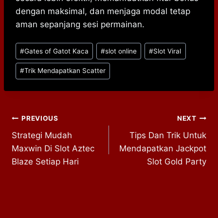
dengan maksimal, dan menjaga modal tetap
aman sepanjang sesi permainan.
Post
#
Gates of Gatot Kaca
#
slot online
#
Slot Viral
Tags:
#
Trik Mendapatkan Scatter
Post
PREVIOUS
NEXT
Strategi Mudah
Tips Dan Trik Untuk
navigation
Maxwin Di Slot Aztec
Mendapatkan Jackpot
Blaze Setiap Hari
Slot Gold Party