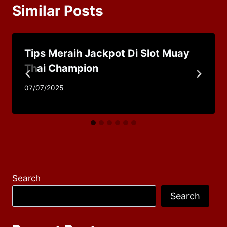
Similar Posts
Tips Meraih Jackpot Di Slot Muay
Thai Champion
07/07/2025
Search
Search