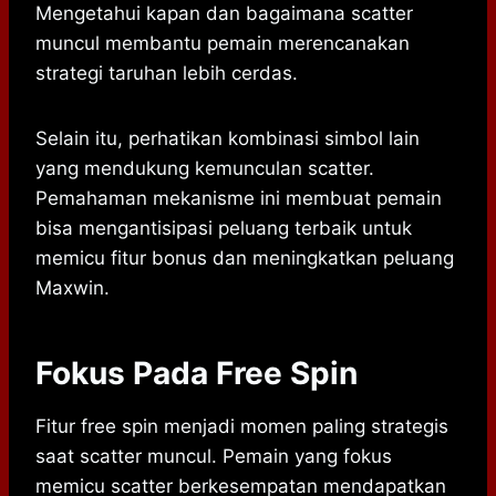
Mengetahui kapan dan bagaimana scatter
muncul membantu pemain merencanakan
strategi taruhan lebih cerdas.
Selain itu, perhatikan kombinasi simbol lain
yang mendukung kemunculan scatter.
Pemahaman mekanisme ini membuat pemain
bisa mengantisipasi peluang terbaik untuk
memicu fitur bonus dan meningkatkan peluang
Maxwin.
Fokus Pada Free Spin
Fitur free spin menjadi momen paling strategis
saat scatter muncul. Pemain yang fokus
memicu scatter berkesempatan mendapatkan