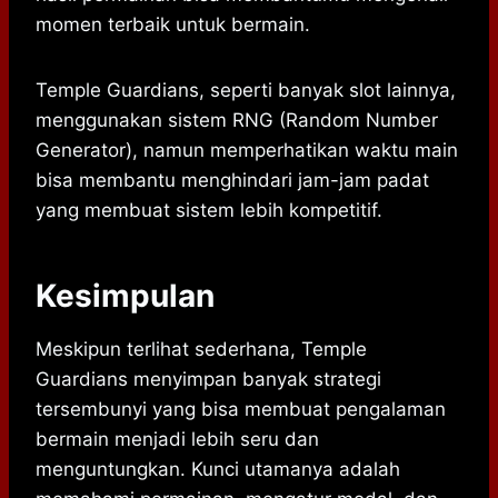
momen terbaik untuk bermain.
Temple Guardians, seperti banyak slot lainnya,
menggunakan sistem RNG (Random Number
Generator), namun memperhatikan waktu main
bisa membantu menghindari jam-jam padat
yang membuat sistem lebih kompetitif.
Kesimpulan
Meskipun terlihat sederhana, Temple
Guardians menyimpan banyak strategi
tersembunyi yang bisa membuat pengalaman
bermain menjadi lebih seru dan
menguntungkan. Kunci utamanya adalah