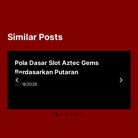
Similar Posts
Pola Dasar Slot Aztec Gems
Berdasarkan Putaran
01/19/2026