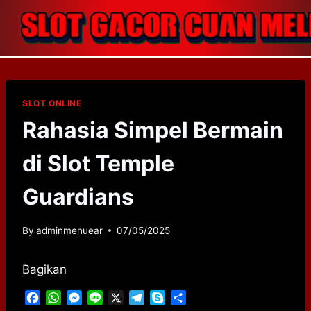
Skip
to
content
SLOT ONLINE
Rahasia Simpel Bermain
di Slot Temple
Guardians
By
adminmenuear
07/05/2025
Bagikan
F
W
M
L
X
T
S
S