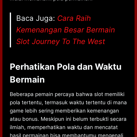
Baca Juga:
Cara Raih
Kemenangan Besar Bermain
Slot Journey To The West
Perhatikan Pola dan Waktu
Bermain
Beberapa pemain percaya bahwa slot memiliki
pola tertentu, termasuk waktu tertentu di mana
game lebih sering memberikan kemenangan
atau bonus. Meskipun ini belum terbukti secara
ilmiah, memperhatikan waktu dan mencatat
hasil permainan bisa membantumu mengenali