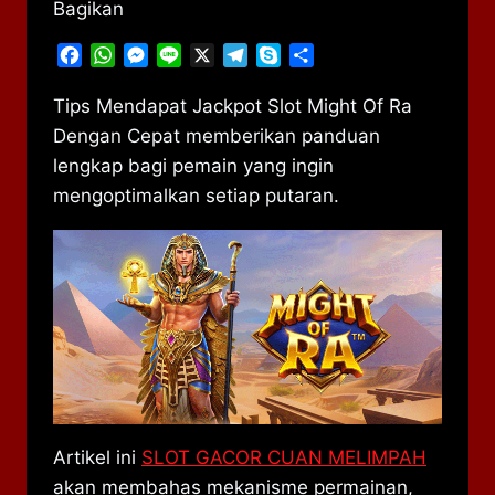
Bagikan
Facebook
WhatsApp
Messenger
Line
X
Telegram
Skype
Share
Tips Mendapat Jackpot Slot Might Of Ra
Dengan Cepat memberikan panduan
lengkap bagi pemain yang ingin
mengoptimalkan setiap putaran.
Artikel ini
SLOT GACOR CUAN MELIMPAH
akan membahas mekanisme permainan,