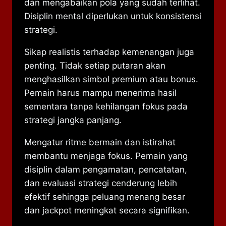
dan mengabaikan pola yang sudah terlihat.
Disiplin mental diperlukan untuk konsistensi
strategi.
Sikap realistis terhadap kemenangan juga
penting. Tidak setiap putaran akan
menghasilkan simbol premium atau bonus.
Pemain harus mampu menerima hasil
sementara tanpa kehilangan fokus pada
strategi jangka panjang.
Mengatur ritme bermain dan istirahat
membantu menjaga fokus. Pemain yang
disiplin dalam pengamatan, pencatatan,
dan evaluasi strategi cenderung lebih
efektif sehingga peluang menang besar
dan jackpot meningkat secara signifikan.