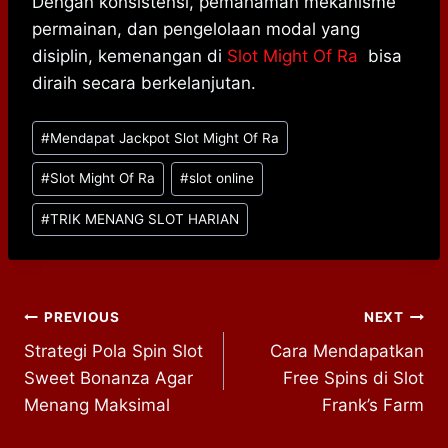
Dengan konsistensi, pemahaman mekanisme
permainan, dan pengelolaan modal yang
disiplin, kemenangan di
Slot Might Of Ra
bisa
diraih secara berkelanjutan.
Post
#
Mendapat Jackpot Slot Might Of Ra
Tags:
#
Slot Might Of Ra
#
slot online
#
TRIK MENANG SLOT HARIAN
Post
PREVIOUS
NEXT
Strategi Pola Spin Slot
Cara Mendapatkan
navigation
Sweet Bonanza Agar
Free Spins di Slot
Menang Maksimal
Frank’s Farm