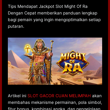
a
h
e
i
e
k
h
c
a
s
n
l
y
a
Tips Mendapat Jackpot Slot Might Of Ra
e
t
s
e
e
p
r
Dengan Cepat memberikan panduan lengkap
b
s
e
g
e
e
bagi pemain yang ingin mengoptimalkan setiap
o
A
n
r
putaran.
o
p
g
a
k
p
e
m
r
Artikel ini
SLOT GACOR CUAN MELIMPAH
akan
membahas mekanisme permainan, pola simbol,
fitur bonus, kombinasi angka, dan pengelolaan