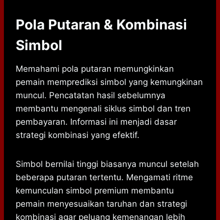
Pola Putaran & Kombinasi
Simbol
Memahami pola putaran memungkinkan
pemain memprediksi simbol yang kemungkinan
muncul. Pencatatan hasil sebelumnya
membantu mengenali siklus simbol dan tren
pembayaran. Informasi ini menjadi dasar
strategi kombinasi yang efektif.
Simbol bernilai tinggi biasanya muncul setelah
beberapa putaran tertentu. Mengamati ritme
kemunculan simbol premium membantu
pemain menyesuaikan taruhan dan strategi
kombinasi agar peluang kemenangan lebih