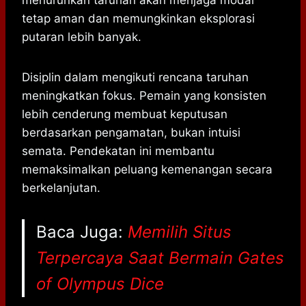
menurunkan taruhan akan menjaga modal
tetap aman dan memungkinkan eksplorasi
putaran lebih banyak.
Disiplin dalam mengikuti rencana taruhan
meningkatkan fokus. Pemain yang konsisten
lebih cenderung membuat keputusan
berdasarkan pengamatan, bukan intuisi
semata. Pendekatan ini membantu
memaksimalkan peluang kemenangan secara
berkelanjutan.
Baca Juga:
Memilih Situs
Terpercaya Saat Bermain Gates
of Olympus Dice