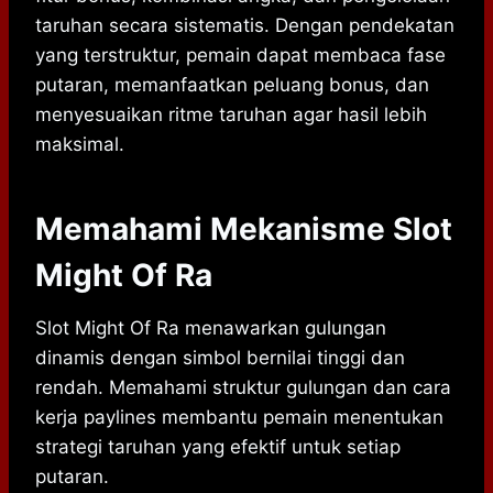
taruhan secara sistematis. Dengan pendekatan
yang terstruktur, pemain dapat membaca fase
putaran, memanfaatkan peluang bonus, dan
menyesuaikan ritme taruhan agar hasil lebih
maksimal.
Memahami Mekanisme Slot
Might Of Ra
Slot Might Of Ra menawarkan gulungan
dinamis dengan simbol bernilai tinggi dan
rendah. Memahami struktur gulungan dan cara
kerja paylines membantu pemain menentukan
strategi taruhan yang efektif untuk setiap
putaran.