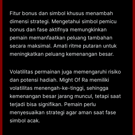
Fitur bonus dan simbol khusus menambah
dimensi strategi. Mengetahui simbol pemicu
bonus dan fase aktifnya memungkinkan
pemain memanfaatkan peluang tambahan
secara maksimal. Amati ritme putaran untuk
meningkatkan peluang kemenangan besar.
Volatilitas permainan juga memengaruhi risiko
dan potensi hadiah. Might Of Ra memiliki
volatilitas menengah-ke-tinggi, sehingga
kemenangan besar jarang muncul, tetapi saat
terjadi bisa signifikan. Pemain perlu
menyesuaikan strategi agar aman saat fase
simbol acak.