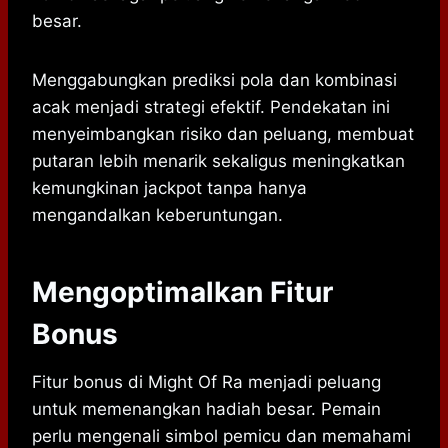
besar.
Menggabungkan prediksi pola dan kombinasi
acak menjadi strategi efektif. Pendekatan ini
menyeimbangkan risiko dan peluang, membuat
putaran lebih menarik sekaligus meningkatkan
kemungkinan jackpot tanpa hanya
mengandalkan keberuntungan.
Mengoptimalkan Fitur
Bonus
Fitur bonus di Might Of Ra menjadi peluang
untuk memenangkan hadiah besar. Pemain
perlu mengenali simbol pemicu dan memahami