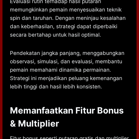
Evaluasi rutin terhadap hasil putaran
memungkinkan pemain menyesuaikan teknik
spin dan taruhan. Dengan meninjau kesalahan
dan keberhasilan, strategi dapat diperbaiki
secara bertahap untuk hasil optimal.
Pendekatan jangka panjang, menggabungkan
observasi, simulasi, dan evaluasi, membantu
pemain memahami dinamika permainan.
Strategi ini menjadikan peluang kemenangan
lebih tinggi dan hasil lebih konsisten.
Memanfaatkan Fitur Bonus
& Multiplier
Fitur bonus seperti putaran gratis dan multiplier