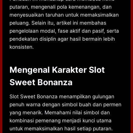
putaran, mengenali pola kemenangan, dan
menyesuaikan taruhan untuk memaksimalkan
peluang. Selain itu, artikel ini membahas
pengelolaan modal, fase aktif dan pasif, serta
pendekatan disiplin agar hasil bermain lebih
konsisten.
Mengenal Karakter Slot
Sweet Bonanza
Slot Sweet Bonanza menampilkan gulungan
penuh warna dengan simbol buah dan permen
yang menarik. Memahami nilai simbol dan
kombinasi pemenang menjadi kunci utama
untuk memaksimalkan hasil setiap putaran.