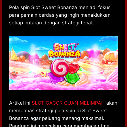
a
h
e
i
e
k
h
c
a
s
n
l
y
a
Pola spin Slot Sweet Bonanza menjadi fokus
e
t
s
e
e
p
r
para pemain cerdas yang ingin menaklukkan
b
s
e
g
e
e
setiap putaran dengan strategi tepat.
o
A
n
r
o
p
g
a
k
p
e
m
r
Artikel ini
SLOT GACOR CUAN MELIMPAH
akan
membahas strategi pola spin di Slot Sweet
Bonanza agar peluang menang maksimal.
Panduan ini mencakup cara membaca ritme