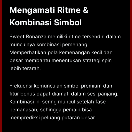
Mengamati Ritme &
Kombinasi Simbol
Sweet Bonanza memiliki ritme tersendiri dalam
munculnya kombinasi pemenang.
Memperhatikan pola kemenangan kecil dan
besar membantu menentukan strategi spin
lebih terarah.
Frekuensi kemunculan simbol premium dan
fitur bonus dapat diamati dalam sesi panjang.
Kombinasi ini sering muncul setelah fase
pemanasan, sehingga pemain bisa
memprediksi peluang putaran besar.